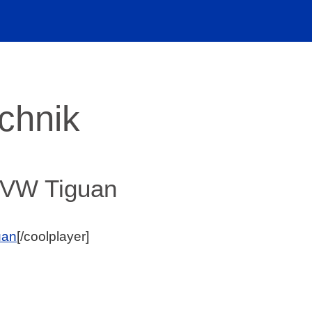
echnik
m VW Tiguan
uan
[/coolplayer]