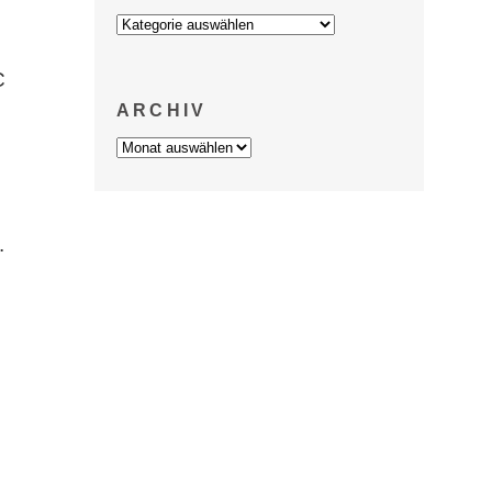
Kategorien
C
ARCHIV
Archiv
.