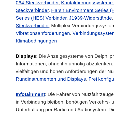
064-Steckverbinder
,
Kontaktierungssysteme f
Steckverbinder
,
Harsh Environment Series 
Series (HES) Verbinder
,
J1939-Widerstände
Steckverbinder
, Multiplex-Verbindungssyste
Vibrationsanforderungen
,
Verbindungssystem
Klimabedingungen
Displays
:
Die Anzeigesysteme von Delphi prä
Informationen, ohne ihn unnötig abzulenken. 
vielfältigen und hohen Anforderungen der Nu
Rundinstrumenten und Displays
,
Frei konfig
Infotainment
: Die Fahrer von Nutzfahrzeug
in Verbindung bleiben, benötigen Verkehrs-
Unterhaltung per Radio und Audiosystem. Di