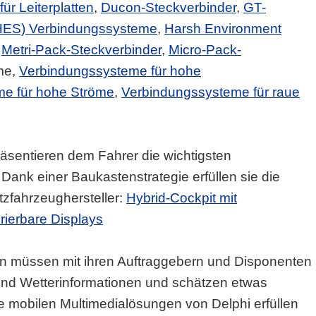
ür Leiterplatten
,
Ducon-Steckverbinder
,
GT-
(HES) Verbindungssysteme
,
Harsh Environment
,
Metri-Pack-Steckverbinder
,
Micro-Pack-
me,
Verbindungssysteme für hohe
e für hohe Ströme
,
Verbindungssysteme für raue
sentieren dem Fahrer die wichtigsten
Dank einer Baukastenstrategie erfüllen sie die
tzfahrzeughersteller:
Hybrid-Cockpit mit
urierbare Displays
en müssen mit ihren Auftraggebern und Disponenten
 und Wetterinformationen und schätzen etwas
e mobilen Multimedialösungen von Delphi erfüllen