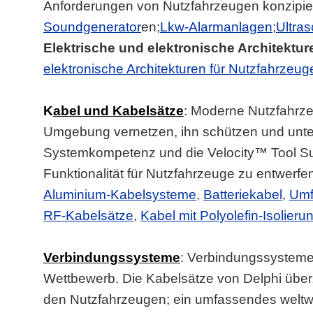
Anforderungen von Nutzfahrzeugen konzipie
Soundgenerator
en;
Lkw-Alarmanlagen
;
Ultra
Elektrische und elektronische Architektur
elektronische Architekturen für Nutzfahrzeug
K
abel und Kabelsätze
: Moderne Nutzfahrze
Umgebung vernetzen, ihn schützen und unterh
Systemkompetenz und die Velocity™ Tool Sui
Funktionalität für Nutzfahrzeuge zu entwerfe
Aluminium-Kabelsysteme
,
Batteriekabel
,
Umf
RF-Kabelsätze
,
Kabel mit Polyolefin-Isolieru
Verbindungssysteme
: Verbindungssysteme
Wettbewerb. Die Kabelsätze von Delphi übe
den Nutzfahrzeugen; ein umfassendes weltwei