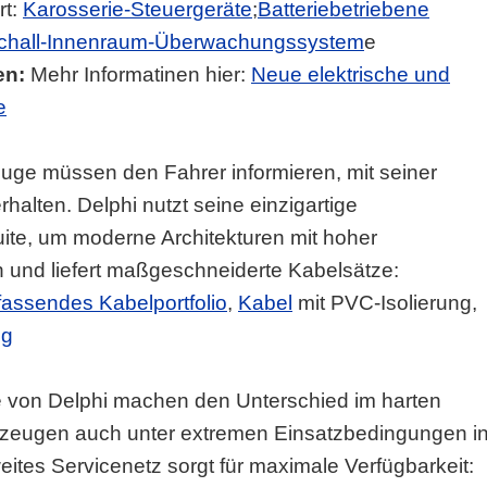
rt:
Karosserie-Steuergeräte
;
Batteriebetriebene
schall-Innenraum-Überwachungssystem
e
en:
Mehr Informatinen hier:
Neue elektrische und
e
uge müssen den Fahrer informieren, mit seiner
alten. Delphi nutzt seine einzigartige
te, um moderne Architekturen mit hoher
n und liefert maßgeschneiderte Kabelsätze:
assendes Kabelportfolio
,
Kabel
mit PVC-Isolierung,
ng
 von Delphi machen den Unterschied im harten
rzeugen auch unter extremen Einsatzbedingungen i
tes Servicenetz sorgt für maximale Verfügbarkeit: